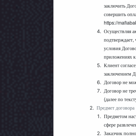
заключить Дого
совершить опл
https://mafiaba
Осуществляя ак
подтверждает, 
условия Догово
приложениях к
Клиент согласе
заключением До
Договор не мож
Договор не тре
(далее по текс
Предмет договора
Предметом наст
сфере развлече
Заказчик полн