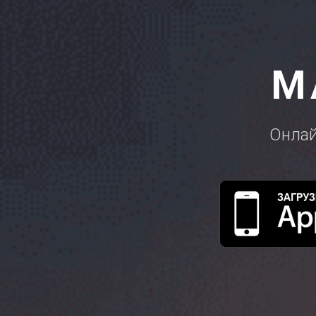
М
Онлай